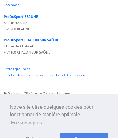
Facebook
ProDuSport BEAUNE
32 rue d'Alsace
F-21200 BEAUNE
ProDuSport CHALON SUR SAÔNE
41 rue du Châtelet
F-71100 CHALON SUR SAÔNE
Offres groupées
Fond vecteur créé par vectorpocket - fr.freepik.com
Paiement CB sécurisé Caisse d'Epargne
Numéro Service Client non surtaxé
Paiement Paypal accepté
Notre site utise quelques cookies pour
fonctionner de manière optimale.
Newsletter :
En savoir plus