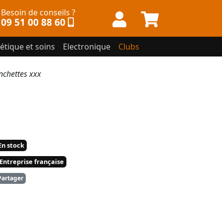
Besoin de conseils ?
09 51 00 88 60
étique et soins
Electronique
Clubs
chettes xxx
n stock
Entreprise française
artager