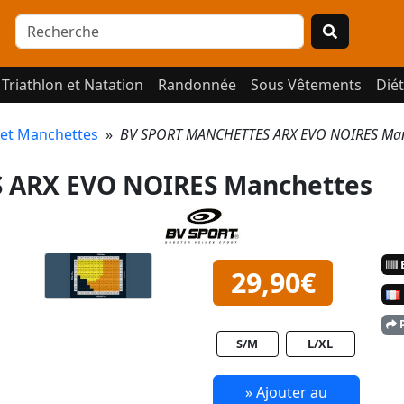
Triathlon et Natation
Randonnée
Sous Vêtements
Diét
 et Manchettes
»
BV SPORT MANCHETTES ARX EVO NOIRES Man
 ARX EVO NOIRES Manchettes
E
29,90€
P
S/M
L/XL
» Ajouter au