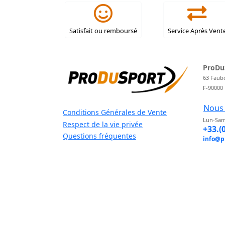
Satisfait ou remboursé
Service Après Vent
ProDu
63 Faub
F-90000
Nous 
Conditions Générales de Vente
Lun-Sam
Respect de la vie privée
+33.(
Questions fréquentes
info@p