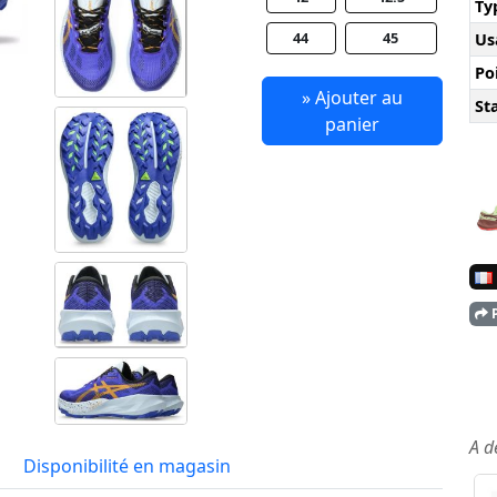
Ty
44
45
Us
Po
» Ajouter au
Sta
panier
P
A d
Disponibilité en magasin