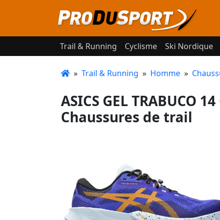
Trail & Running
Cyclisme
Ski Nordique
»
Trail & Running
»
Homme
»
Chaussu
ASICS GEL TRABUCO 1
Chaussures de trail