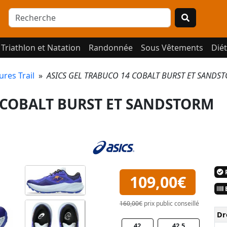
Triathlon et Natation
Randonnée
Sous Vêtements
Diét
res Trail
»
ASICS GEL TRABUCO 14 COBALT BURST ET SANDSTO
4 COBALT BURST ET SANDSTORM
P
109,00€
E
160,00€
prix public conseillé
Dr
42
42.5