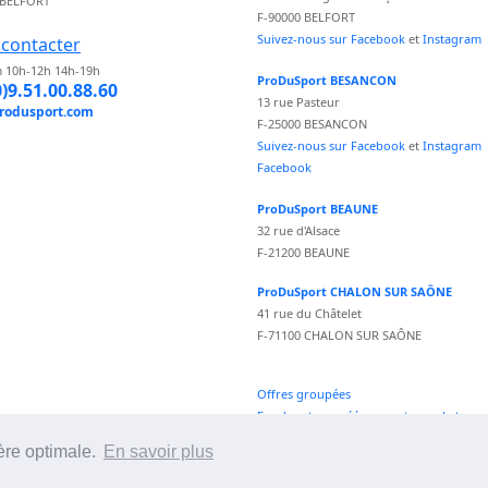
 BELFORT
F-90000 BELFORT
Suivez-nous sur Facebook
et
Instagram
contacter
 10h-12h 14h-19h
ProDuSport BESANCON
0)9.51.00.88.60
13 rue Pasteur
rodusport.com
F-25000 BESANCON
Suivez-nous sur Facebook
et
Instagram
Facebook
ProDuSport BEAUNE
32 rue d'Alsace
F-21200 BEAUNE
ProDuSport CHALON SUR SAÔNE
41 rue du Châtelet
F-71100 CHALON SUR SAÔNE
Offres groupées
Fond vecteur créé par vectorpocket -
fr.freepik.com
ère optimale.
En savoir plus