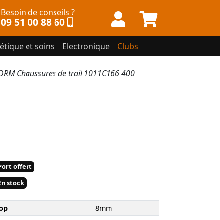
Besoin de conseils ?
09 51 00 88 60
étique et soins
Electronique
Clubs
RM Chaussures de trail 1011C166 400
ort offert
n stock
op
8mm