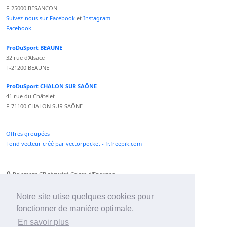
F-25000 BESANCON
Suivez-nous sur Facebook
et
Instagram
Facebook
ProDuSport BEAUNE
32 rue d'Alsace
F-21200 BEAUNE
ProDuSport CHALON SUR SAÔNE
41 rue du Châtelet
F-71100 CHALON SUR SAÔNE
Offres groupées
Fond vecteur créé par vectorpocket - fr.freepik.com
Paiement CB sécurisé Caisse d'Epargne
Numéro Service Client non surtaxé
Paiement Paypal accepté
Notre site utise quelques cookies pour
fonctionner de manière optimale.
Newsletter :
En savoir plus