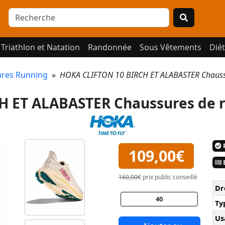
Triathlon et Natation
Randonnée
Sous Vêtements
Diét
res Running
»
HOKA CLIFTON 10 BIRCH ET ALABASTER Chauss
H ET ALABASTER Chaussures de 
P
109,00€
E
160,00€
prix public conseillé
Dr
40
Ty
Us