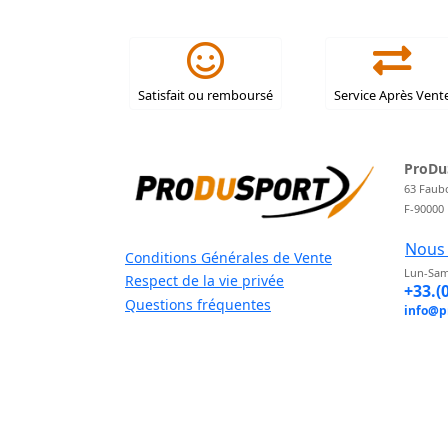
Satisfait ou remboursé
Service Après Vent
ProDu
63 Faub
F-90000
Nous 
Conditions Générales de Vente
Lun-Sam
Respect de la vie privée
+33.(
Questions fréquentes
info@p