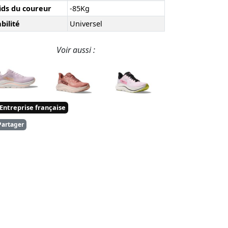
ids du coureur
-85Kg
bilité
Universel
Voir aussi :
Entreprise française
artager