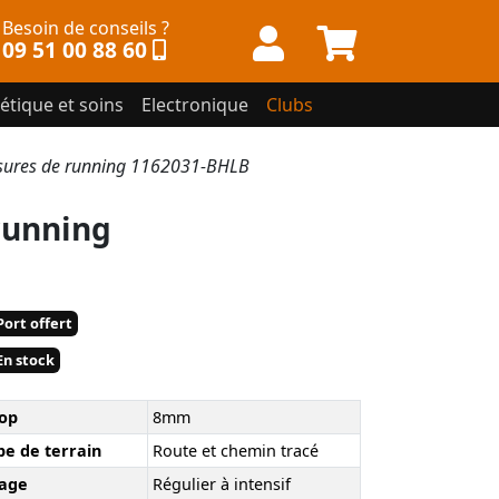
Besoin de conseils ?
09 51 00 88 60
étique et soins
Electronique
Clubs
ures de running 1162031-BHLB
running
ort offert
n stock
op
8mm
pe de terrain
Route et chemin tracé
age
Régulier à intensif