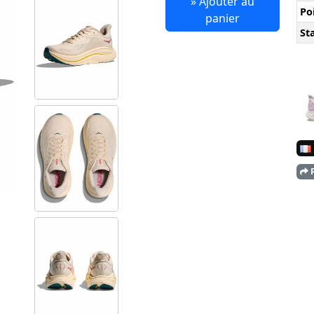
» Ajouter au
Po
panier
Sta
P