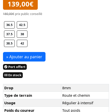
139,00€
180,00€
prix public conseillé
36.5
42.5
37.5
38
38.5
42
» Ajouter au panier
Port offert
En stock
Drop
8mm
Type de terrain
Route et chemin
Usage
Régulier à intensif
Poids du coureur
Tout poids