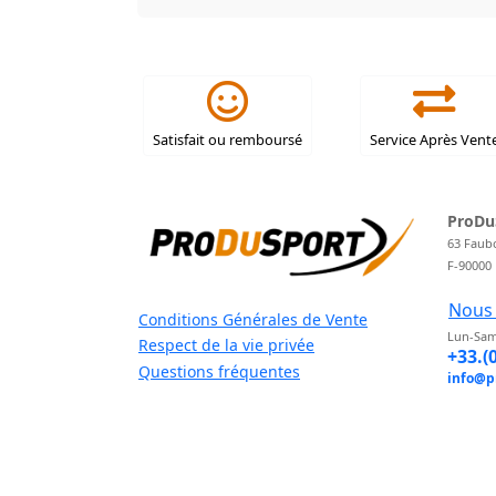
Satisfait ou remboursé
Service Après Vent
ProDu
63 Faub
F-90000
Nous 
Conditions Générales de Vente
Lun-Sam
Respect de la vie privée
+33.(
Questions fréquentes
info@p