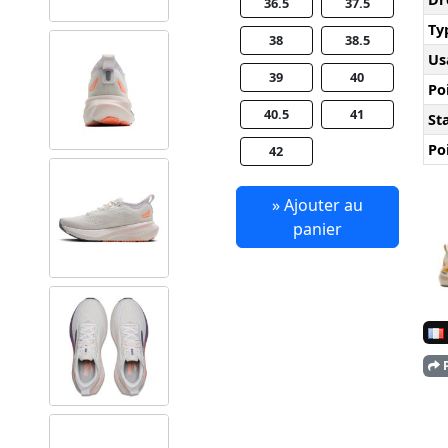
36.5
37.5
Ty
38
38.5
Us
39
40
Po
40.5
41
Sta
Po
42
» Ajouter au
panier
P