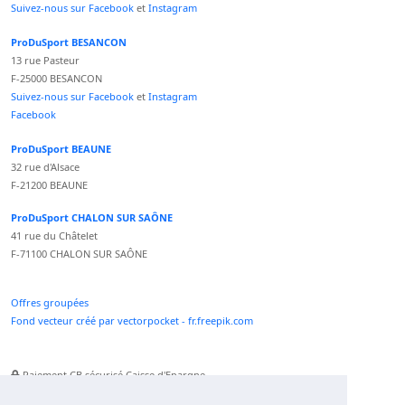
Suivez-nous sur Facebook
et
Instagram
ProDuSport BESANCON
13 rue Pasteur
F-25000 BESANCON
Suivez-nous sur Facebook
et
Instagram
Facebook
ProDuSport BEAUNE
32 rue d'Alsace
F-21200 BEAUNE
ProDuSport CHALON SUR SAÔNE
41 rue du Châtelet
F-71100 CHALON SUR SAÔNE
Offres groupées
Fond vecteur créé par vectorpocket - fr.freepik.com
Paiement CB sécurisé Caisse d'Epargne
Numéro Service Client non surtaxé