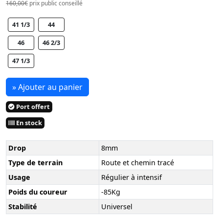
160,00€
prix public conseillé
41 1/3
44
46
46 2/3
47 1/3
» Ajouter au panier
Port offert
En stock
Drop
8mm
Type de terrain
Route et chemin tracé
Usage
Régulier à intensif
Poids du coureur
-85Kg
Stabilité
Universel