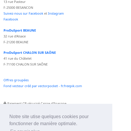
13 rue Pasteur
F-25000 BESANCON
Suivez-nous sur Facebook
et
Instagram
Facebook
ProDuSport BEAUNE
32 rue d'Alsace
F-21200 BEAUNE
ProDuSport CHALON SUR SAÔNE
41 rue du Châtelet
F-71100 CHALON SUR SAÔNE
Offres groupées
Fond vecteur créé par vectorpocket - fr.freepik.com
Paiement CB sécurisé Caisse d'Epargne
Numéro Service Client non surtaxé
Paiement Paypal accepté
Notre site utise quelques cookies pour
fonctionner de manière optimale.
Newsletter :