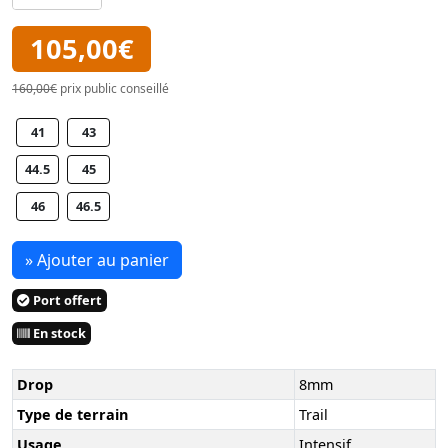
105,00€
160,00€
prix public conseillé
41
43
44.5
45
46
46.5
» Ajouter au panier
Port offert
En stock
Drop
8mm
Type de terrain
Trail
Usage
Intensif