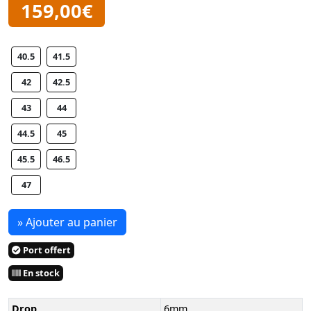
159,00€
40.5
41.5
42
42.5
43
44
44.5
45
45.5
46.5
47
» Ajouter au panier
Port offert
En stock
Drop
6mm