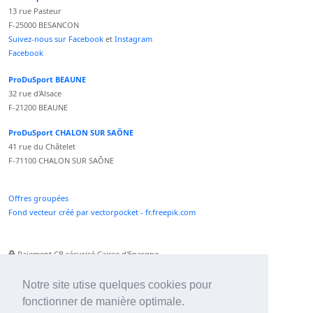
13 rue Pasteur
F-25000 BESANCON
Suivez-nous sur Facebook
et
Instagram
Facebook
ProDuSport BEAUNE
32 rue d'Alsace
F-21200 BEAUNE
ProDuSport CHALON SUR SAÔNE
41 rue du Châtelet
F-71100 CHALON SUR SAÔNE
Offres groupées
Fond vecteur créé par vectorpocket - fr.freepik.com
Paiement CB sécurisé Caisse d'Epargne
Numéro Service Client non surtaxé
Paiement Paypal accepté
Notre site utise quelques cookies pour
fonctionner de manière optimale.
Newsletter :