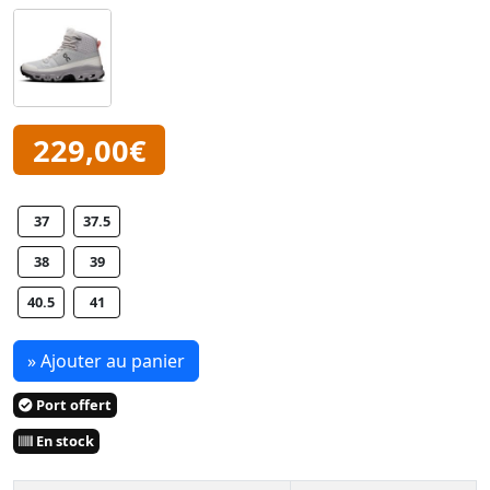
229,00€
37
37.5
38
39
40.5
41
» Ajouter au panier
Port offert
En stock