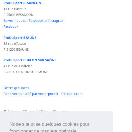
ProDuSport BESANCON
13 rue Pasteur
F-25000 BESANCON
Suivez-nous sur Facebook
et
Instagram
Facebook
ProDuSport BEAUNE
32 rue d'Alsace
F-21200 BEAUNE
ProDuSport CHALON SUR SAÔNE
41 rue du Châtelet
F-71100 CHALON SUR SAÔNE
Offres groupées
Fond vecteur créé par vectorpocket - fr.freepik.com
Paiement CB sécurisé Caisse d'Epargne
Numéro Service Client non surtaxé
Paiement Paypal accepté
Notre site utise quelques cookies pour
fonctionner de manière optimale.