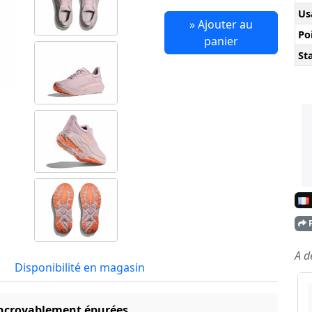
Us
» Ajouter au
Po
panier
Sta
P
A d
Disponibilité en magasin
 incroyablement épurées.