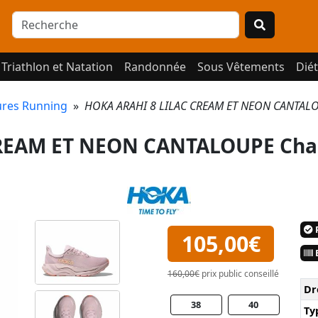
Triathlon et Natation
Randonnée
Sous Vêtements
Diét
res Running
»
HOKA ARAHI 8 LILAC CREAM ET NEON CANTALO
CREAM ET NEON CANTALOUPE Cha
P
105,00€
E
160,00€
prix public conseillé
Dr
38
40
Ty