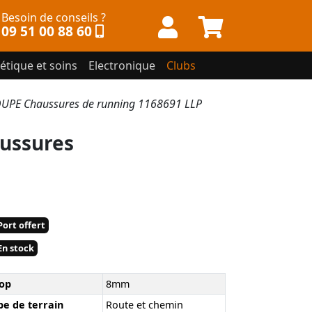
Besoin de conseils ?
09 51 00 88 60
étique et soins
Electronique
Clubs
UPE Chaussures de running 1168691 LLP
ussures
ort offert
n stock
op
8mm
pe de terrain
Route et chemin