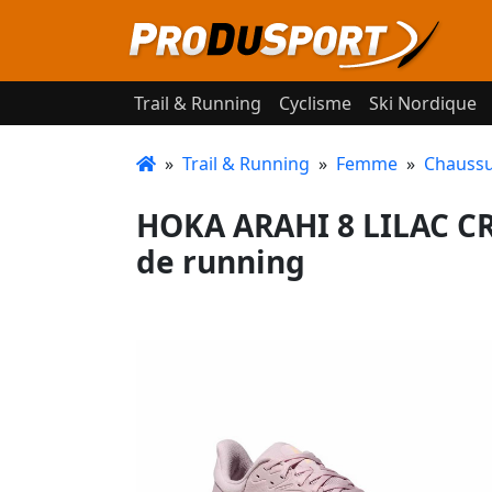
Trail & Running
Cyclisme
Ski Nordique
»
Trail & Running
»
Femme
»
Chaussu
HOKA ARAHI 8 LILAC 
de running