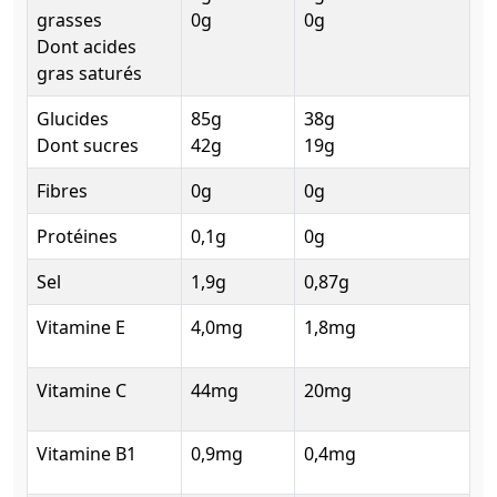
grasses
0g
0g
Dont acides
gras saturés
Glucides
85g
38g
Dont sucres
42g
19g
Fibres
0g
0g
Protéines
0,1g
0g
Sel
1,9g
0,87g
Vitamine E
4,0mg
1,8mg
Vitamine C
44mg
20mg
Vitamine B1
0,9mg
0,4mg