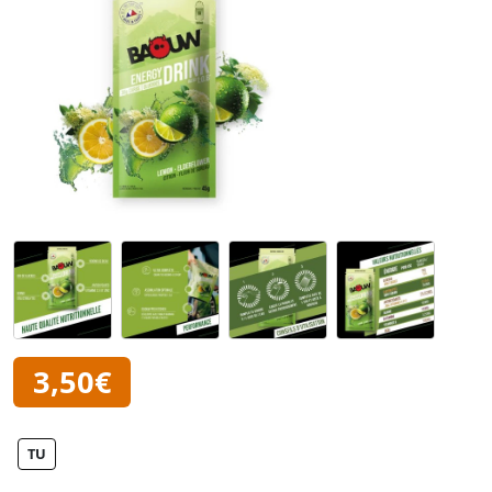
3,50€
TU