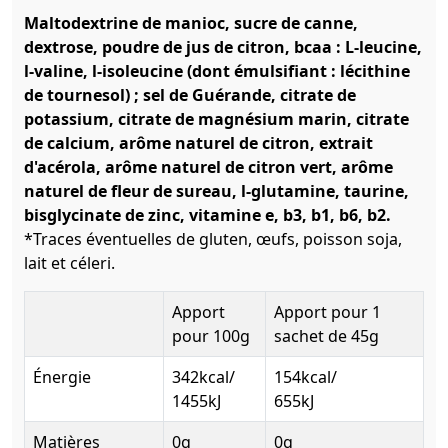
Maltodextrine de manioc, sucre de canne,
dextrose, poudre de jus de citron, bcaa : L-leucine,
l-valine, l-isoleucine (dont émulsifiant : lécithine
de tournesol) ; sel de Guérande, citrate de
potassium, citrate de magnésium marin, citrate
de calcium, arôme naturel de citron, extrait
d'acérola, arôme naturel de citron vert, arôme
naturel de fleur de sureau, l-glutamine, taurine,
bisglycinate de zinc, vitamine e, b3, b1, b6, b2.
*Traces éventuelles de gluten, œufs, poisson soja,
lait et céleri.
Apport
Apport pour 1
pour 100g
sachet de 45g
Énergie
342kcal/
154kcal/
1455kJ
655kJ
Matières
0g
0g