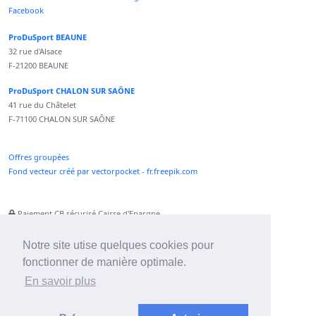
Facebook
ProDuSport BEAUNE
32 rue d'Alsace
F-21200 BEAUNE
ProDuSport CHALON SUR SAÔNE
41 rue du Châtelet
F-71100 CHALON SUR SAÔNE
Offres groupées
Fond vecteur créé par vectorpocket - fr.freepik.com
Paiement CB sécurisé Caisse d'Epargne
Numéro Service Client non surtaxé
Paiement Paypal accepté
Notre site utise quelques cookies pour
fonctionner de manière optimale.
Newsletter :
En savoir plus