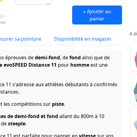
» Ajouter au
panier
A d
surer sa pointure
Disponibilité en magasin
vos épreuves de
demi-fond
, de
fond
ainsi que de
a evoSPEED Distance 11
pour
homme
est une
e 11 s'adresse aux athlètes débutants à confirmés
stances.
et les compétitions sur
piste
.
ses de demi-fond et fond
allant du 800m à 10
s de
steeple
.
ce 11 est parfaite pour gagner en
vitesse
sur vos