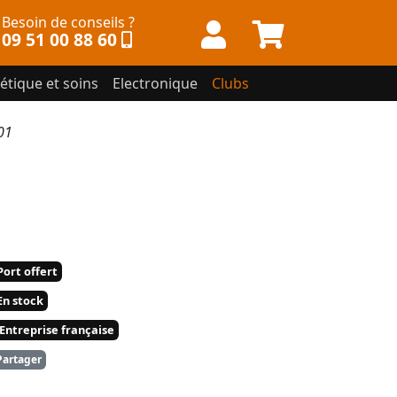
Besoin de conseils ?
09 51 00 88 60
étique et soins
Electronique
Clubs
01
ort offert
n stock
Entreprise française
artager