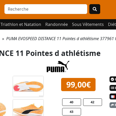
Triathlon et Natation
Randonnée
Sous Vêtements
Diét
»
PUMA EVOSPEED DISTANCE 11 Pointes d athlétisme 377961 
CE 11 Pointes d athlétisme
P
99,00€
E
40
42
P
43