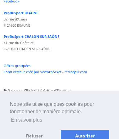
Facebook
ProDuSport BEAUNE
32 rue d'Alsace
F-21200 BEAUNE
ProDuSport CHALON SUR SAÔNE
41 rue du Châtelet
F-71100 CHALON SUR SAÔNE
Offres groupées
Fond vecteur créé par vectorpocket - fr.freepik.com
Paiement CB sécurisé Caisse d'Epargne
Numéro Service Client non surtaxé
Paiement Paypal accepté
Notre site utise quelques cookies pour
fonctionner de manière optimale.
Newsletter :
En savoir plus
Refuser
Autoriser