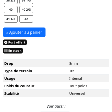
38 2/3
39 1/3
40
40 2/3
41 1/3
42
» Ajouter au panier
Port offert
En stock
Drop
8mm
Type de terrain
Trail
Usage
Intensif
Poids du coureur
Tout poids
Stabilité
Universel
Voir aussi :