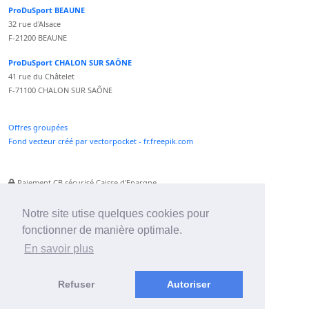
ProDuSport BEAUNE
32 rue d'Alsace
F-21200 BEAUNE
ProDuSport CHALON SUR SAÔNE
41 rue du Châtelet
F-71100 CHALON SUR SAÔNE
Offres groupées
Fond vecteur créé par vectorpocket - fr.freepik.com
Paiement CB sécurisé Caisse d'Epargne
Numéro Service Client non surtaxé
Paiement Paypal accepté
Notre site utise quelques cookies pour
fonctionner de manière optimale.
Newsletter :
En savoir plus
Refuser
Autoriser