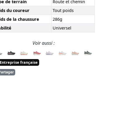
pe de terrain
Route et chemin
ids du coureur
Tout poids
ids de la chaussure
286g
bilité
Universel
Voir aussi :
Entreprise française
artager