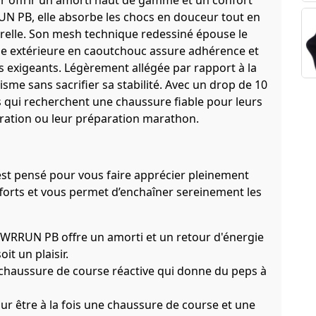
r offrir un amorti haut de gamme et un confort
N PB, elle absorbe les chocs en douceur tout en
turelle. Son mesh technique redessiné épouse le
lle extérieure en caoutchouc assure adhérence et
s exigeants. Légèrement allégée par rapport à la
me sans sacrifier sa stabilité. Avec un drop de 10
s qui recherchent une chaussure fiable pour leurs
ération ou leur préparation marathon.
 est pensé pour vous faire apprécier pleinement
efforts et vous permet d’enchaîner sereinement les
WRRUN PB offre un amorti et un retour d'énergie
t un plaisir.
 chaussure de course réactive qui donne du peps à
ur être à la fois une chaussure de course et une