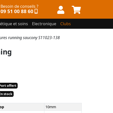
Besoin de conseils ?
09 51 00 88 60
étique et soins
Electronique
Clubs
res running saucony S11023-138
ing
ort offert
n stock
op
10mm