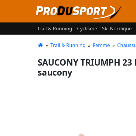
Trail & Running
Cyclisme
Ski Nordique
»
Trail & Running
»
Femme
»
Chaussu
SAUCONY TRIUMPH 23 M
saucony