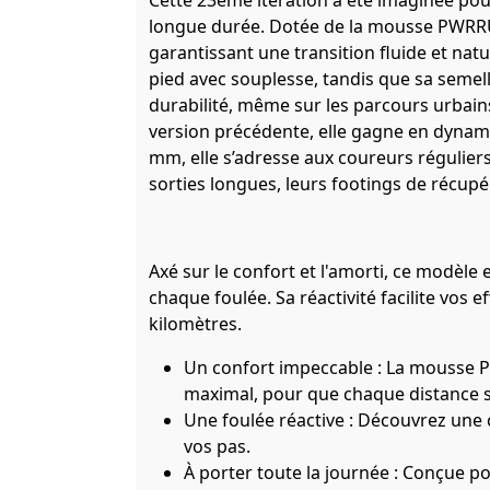
Cette 23ème itération a été imaginée pou
longue durée. Dotée de la mousse PWRRU
garantissant une transition fluide et na
pied avec souplesse, tandis que sa seme
durabilité, même sur les parcours urbain
version précédente, elle gagne en dynamis
mm, elle s’adresse aux coureurs régulier
sorties longues, leurs footings de récup
Axé sur le confort et l'amorti, ce modèle
chaque foulée. Sa réactivité facilite vos 
kilomètres.
Un confort impeccable : La mousse P
maximal, pour que chaque distance soi
Une foulée réactive : Découvrez une
vos pas.
À porter toute la journée : Conçue po