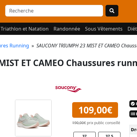
Triathlon et Natation
Randonnée
Sous Vêtements
Diét
res Running
»
SAUCONY TRIUMPH 23 MIST ET CAMEO Chaussu
IST ET CAMEO Chaussures runn
P
109,00€
E
190,00€
prix public conseillé
Dr
37
37.5