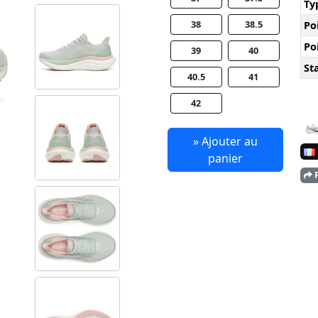
Ty
38
38.5
Po
Po
39
40
Sta
40.5
41
42
» Ajouter au
panier
P