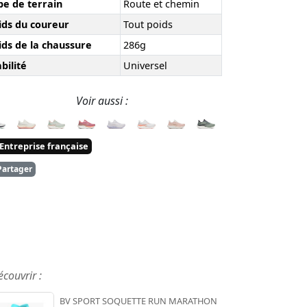
pe de terrain
Route et chemin
ids du coureur
Tout poids
ids de la chaussure
286g
bilité
Universel
Voir aussi :
Entreprise française
artager
écouvrir :
BV SPORT SOQUETTE RUN MARATHON