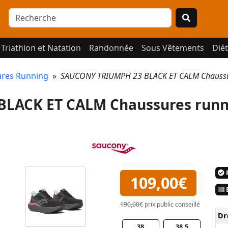
Triathlon et Natation
Randonnée
Sous Vêtements
Diét
res Running
»
SAUCONY TRIUMPH 23 BLACK ET CALM Chaussu
LACK ET CALM Chaussures runn
P
109,00€
E
190,00€
prix public conseillé
Dr
38
38.5