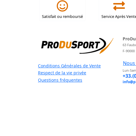
Satisfait ou remboursé
Service Après Vent
ProDu
63 Faub
F-90000
Nous 
Conditions Générales de Vente
Lun-Sam
Respect de la vie privée
+33.(
Questions fréquentes
info@p