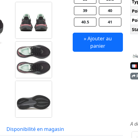
Ty
39
40
Po
Po
40.5
41
Sta
» Ajouter au
panier
P
A d
Disponibilité en magasin