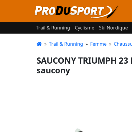
Trail & Running
Cyclisme
Ski Nordique
»
Trail & Running
»
Femme
»
Chaussu
SAUCONY TRIUMPH 23 B
saucony