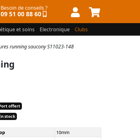
Besoin de conseils ?
09 51 00 88 60
étique et soins
Electronique
Clubs
res running saucony S11023-148
ing
ort offert
n stock
op
10mm