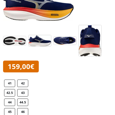
159,00€
41
42
42.5
43
44
44.5
45
46