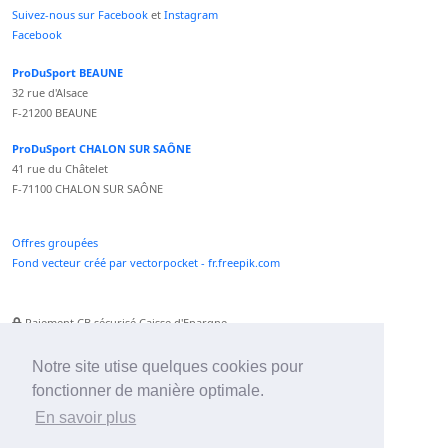
Suivez-nous sur Facebook
et
Instagram
Facebook
ProDuSport BEAUNE
32 rue d'Alsace
F-21200 BEAUNE
ProDuSport CHALON SUR SAÔNE
41 rue du Châtelet
F-71100 CHALON SUR SAÔNE
Offres groupées
Fond vecteur créé par vectorpocket - fr.freepik.com
Paiement CB sécurisé Caisse d'Epargne
Numéro Service Client non surtaxé
Paiement Paypal accepté
Notre site utise quelques cookies pour
fonctionner de manière optimale.
Newsletter :
En savoir plus