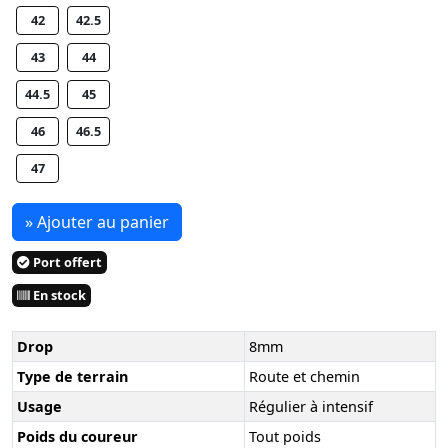
42
42.5
43
44
44.5
45
46
46.5
47
» Ajouter au panier
Port offert
En stock
Drop
8mm
Type de terrain
Route et chemin
Usage
Régulier à intensif
Poids du coureur
Tout poids