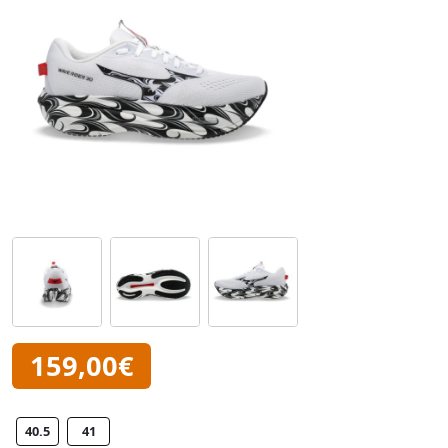
159,00€
40.5
41