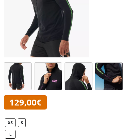
129,00€
XS
S
L