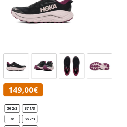
149,00€
36 2/3
37 1/3
38
38 2/3