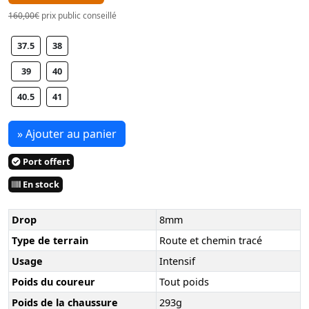
160,00€
prix public conseillé
37.5
38
39
40
40.5
41
» Ajouter au panier
Port offert
En stock
Drop
8mm
Type de terrain
Route et chemin tracé
Usage
Intensif
Poids du coureur
Tout poids
Poids de la chaussure
293g