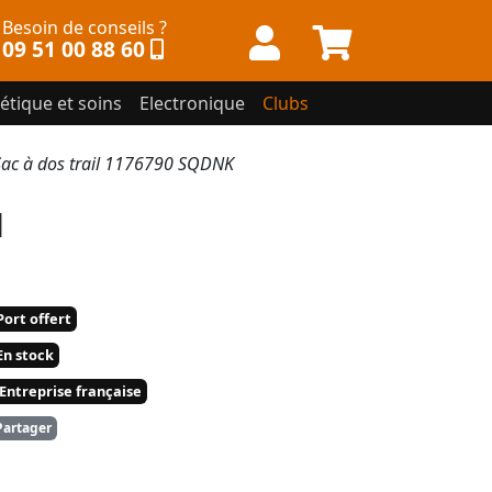
Besoin de conseils ?
09 51 00 88 60
étique et soins
Electronique
Clubs
ac à dos trail 1176790 SQDNK
l
ort offert
n stock
Entreprise française
artager