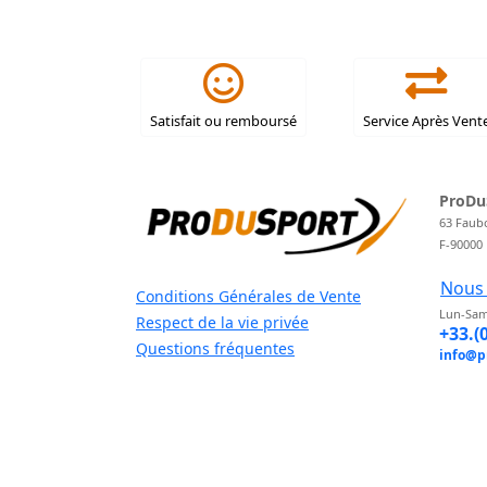
Satisfait ou remboursé
Service Après Vent
ProDu
63 Faub
F-90000
Nous 
Conditions Générales de Vente
Lun-Sam
Respect de la vie privée
+33.(
Questions fréquentes
info@p