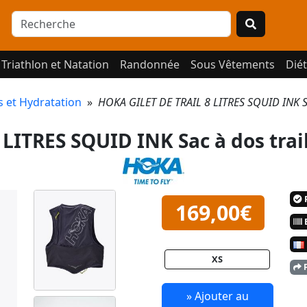
Triathlon et Natation
Randonnée
Sous Vêtements
Diét
s et Hydratation
»
HOKA GILET DE TRAIL 8 LITRES SQUID INK S
LITRES SQUID INK Sac à dos trai
P
169,00€
E
XS
P
» Ajouter au