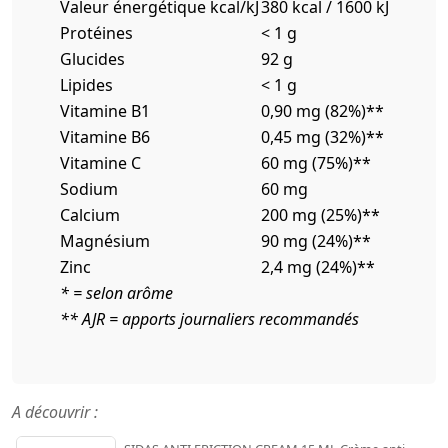
Valeur énergétique kcal/kJ
380 kcal / 1600 kJ
Protéines
< 1 g
Glucides
92 g
Lipides
< 1 g
Vitamine B1
0,90 mg (82%)**
Vitamine B6
0,45 mg (32%)**
Vitamine C
60 mg (75%)**
Sodium
60 mg
Calcium
200 mg (25%)**
Magnésium
90 mg (24%)**
Zinc
2,4 mg (24%)**
* = selon arôme
** AJR = apports journaliers recommandés
A découvrir :