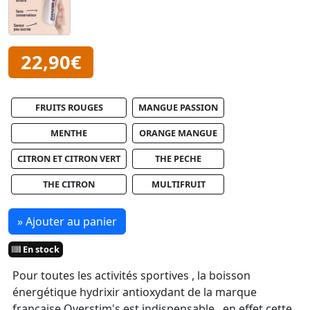
22,90€
FRUITS ROUGES
MANGUE PASSION
MENTHE
ORANGE MANGUE
CITRON ET CITRON VERT
THE PECHE
THE CITRON
MULTIFRUIT
» Ajouter au panier
En stock
Pour toutes les activités sportives , la boisson
énergétique hydrixir antioxydant de la marque
française Overstim's est indispensable , en effet cette