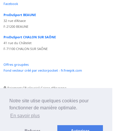
Facebook
ProDuSport BEAUNE
32 rue d'Alsace
F-21200 BEAUNE
ProDuSport CHALON SUR SAÔNE
41 rue du Châtelet
F-71100 CHALON SUR SAÔNE
Offres groupées
Fond vecteur créé par vectorpocket - fr.freepik.com
Paiement CB sécurisé Caisse d'Epargne
Numéro Service Client non surtaxé
Paiement Paypal accepté
Notre site utise quelques cookies pour
fonctionner de manière optimale.
Newsletter :
En savoir plus
Refuser
Autoriser