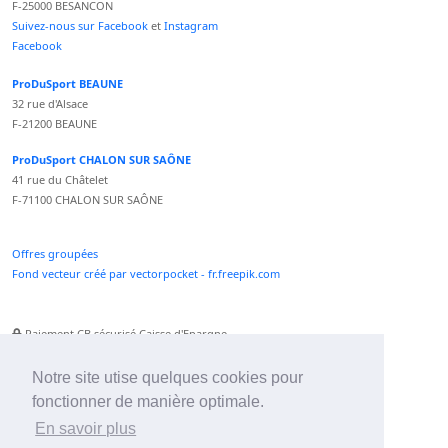
F-25000 BESANCON
Suivez-nous sur Facebook
et
Instagram
Facebook
ProDuSport BEAUNE
32 rue d'Alsace
F-21200 BEAUNE
ProDuSport CHALON SUR SAÔNE
41 rue du Châtelet
F-71100 CHALON SUR SAÔNE
Offres groupées
Fond vecteur créé par vectorpocket - fr.freepik.com
Paiement CB sécurisé Caisse d'Epargne
Numéro Service Client non surtaxé
Paiement Paypal accepté
Notre site utise quelques cookies pour
fonctionner de manière optimale.
Newsletter :
En savoir plus