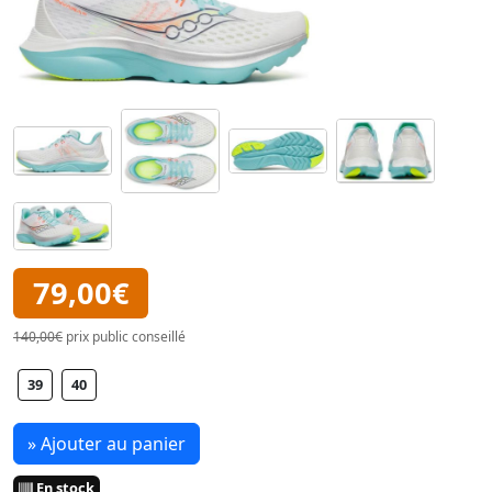
79,00€
140,00€
prix public conseillé
39
40
» Ajouter au panier
En stock