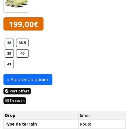
199,00€
38
38.5
39
40
41
» Ajouter au panier
Port offert
En stock
Drop
6mm
Type de terrain
Route