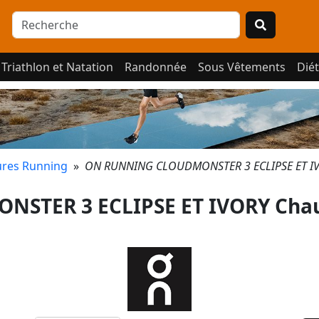
Triathlon et Natation
Randonnée
Sous Vêtements
Diét
res Running
»
ON RUNNING CLOUDMONSTER 3 ECLIPSE ET IV
STER 3 ECLIPSE ET IVORY Chau