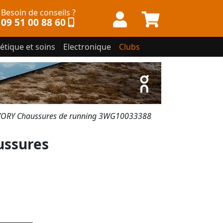
Besoin de conseils ?
09 51 00 88 60
étique et soins
Electronique
Clubs
ORY Chaussures de running 3WG10033388
ssures