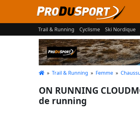
Trail & Running
Cyclisme
Ski Nordique
»
Trail & Running
»
Femme
»
Chaussu
ON RUNNING CLOUDMON
de running