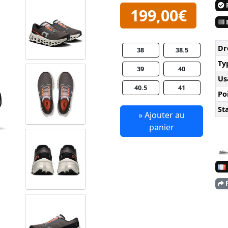
P
199,00€
E
Dr
38
38.5
Ty
39
40
Us
40.5
41
Po
Sta
» Ajouter au
panier
P