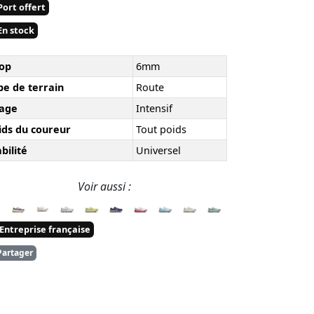
ort offert
n stock
op
6mm
pe de terrain
Route
age
Intensif
ids du coureur
Tout poids
bilité
Universel
Voir aussi :
Entreprise française
artager